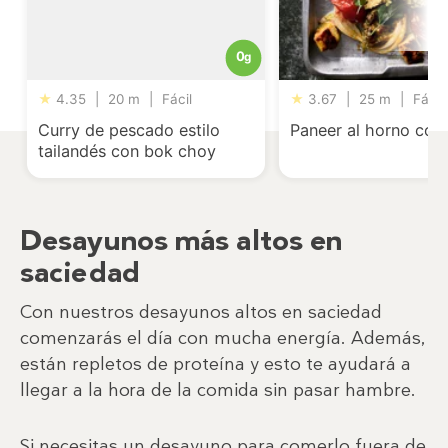
0
g
★
4.35
|
20 m
|
Fácil
★
3.67
|
25 m
|
Fácil
Curry de pescado estilo
Paneer al horno con 
tailandés con bok choy
Desayunos más altos en
saciedad
Con nuestros desayunos altos en saciedad
comenzarás el día con mucha energía. Además,
están repletos de proteína y esto te ayudará a
llegar a la hora de la comida sin pasar hambre.
Si necesitas un desayuno para comerlo fuera de