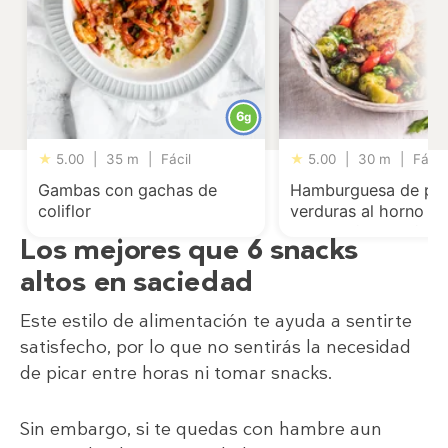
6
g
★
5.00
|
35 m
|
Fácil
★
5.00
|
30 m
|
Fácil
Gambas con gachas de
Hamburguesa de pa
coliflor
verduras al horno y
mantequilla de ajo
Los mejores que 6 snacks
altos en saciedad
Este estilo de alimentación te ayuda a sentirte
satisfecho, por lo que no sentirás la necesidad
de picar entre horas ni tomar snacks.
Sin embargo, si te quedas con hambre aun