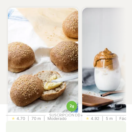
2
g
SUSCRIPCIÓN DD+
★
4.70
|
70 m
|
Moderado
★
4.92
|
5 m
|
Fácil
El mejor pan keto
Café batido sin láct