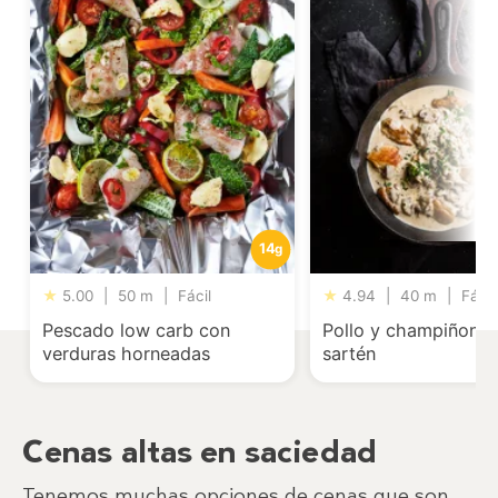
14
g
★
5.00
|
50 m
|
Fácil
★
4.94
|
40 m
|
Fácil
Pescado low carb con
Pollo y champiñones
verduras horneadas
sartén
Cenas altas en saciedad
Tenemos muchas opciones de cenas que son