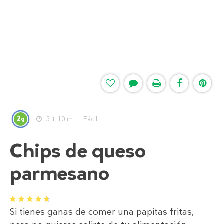
2
5 + 10 m
Fácil
g
Chips de queso
parmesano
1
2
3
4
5
Si tienes ganas de comer una papitas fritas,