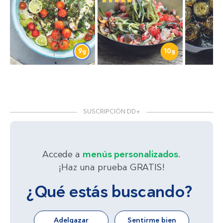
9
10
g
g
SUSCRIPCIÓN DD+
Accede a
menús personalizados
.
¡Haz una prueba GRATIS!
¿Qué estás buscando?
Adelgazar
Sentirme bien