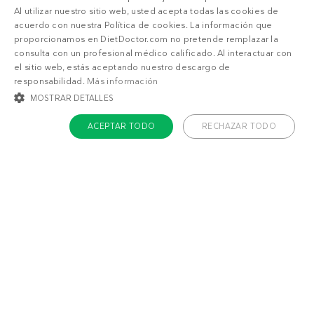
También puede gustarte
Al utilizar nuestro sitio web, usted acepta todas las cookies de
acuerdo con nuestra Política de cookies. La información que
Frutos secos
Coles de Bruselas al
proporcionamos en DietDoctor.com no pretende remplazar la
picantes
horno low carb con
consulta con un profesional médico calificado. Al interactuar con
cetogénicos
queso parmesano
el sitio web, estás aceptando nuestro descargo de
responsabilidad.
Más información
MOSTRAR DETALLES
ACEPTAR TODO
RECHAZAR TODO
COOKIES ESTRICTAMENTE NECESARIAS
COOKIES DE PREFERENCIAS
2
8
g
g
COOKIES DE FUNCIONALIDAD
COOKIES NO CLASIFICADAS
Cookies estrictamente necesarias
Cookies de preferencias