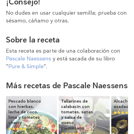
¡Consejo!
No dudes en usar cualquier semilla; prueba con
sésamo, cáñamo y otras.
Sobre la receta
Esta receta es parte de una colaboración con
Pascale Naessens
y está sacada de su libro
"
Pure & Simple
".
Más recetas de Pascale Naessens
Pescado blanco
Tallarines de
Alcachof
con hierbas,
calabacín con
asadas
leche de coco,
tomates, setas
lima y tomates
y salsa de
cherry
queso
parmesano