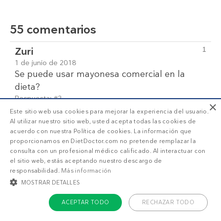
55 comentarios
Zuri
1
1 de junio de 2018
Se puede usar mayonesa comercial en la
dieta?
Respuesta:
#2
×
Este sitio web usa cookies para mejorar la experiencia del usuario.
Respuesta al comentario #1 por Zuri
2
Al utilizar nuestro sitio web, usted acepta todas las cookies de
Kim
Equipo Diet Doctor
acuerdo con nuestra Política de cookies. La información que
proporcionamos en DietDoctor.com no pretende remplazar la
18 de junio de 2018
consulta con un profesional médico calificado. Al interactuar con
Zuri, es mejor hacer tu propia ya que las
el sitio web, estás aceptando nuestro descargo de
variedades comerciales suelen usar aceites
responsabilidad.
Más información
de semillas que se asocian con la
MOSTRAR DETALLES
inflamación. Si tienes que comprar mayonesa
ACEPTAR TODO
RECHAZAR TODO
comercial, elige una que no contenga azúcar
o la que tiene la menor cantidad de