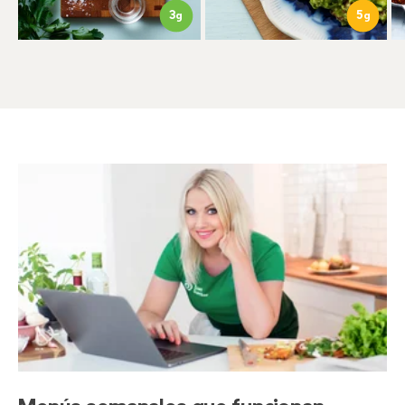
3
5
g
g