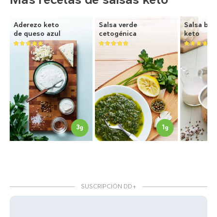
Aderezo keto
Salsa verde
Salsa be
de queso azul
cetogénica
keto
3
1
g
g
SUSCRIPCIÓN DD+