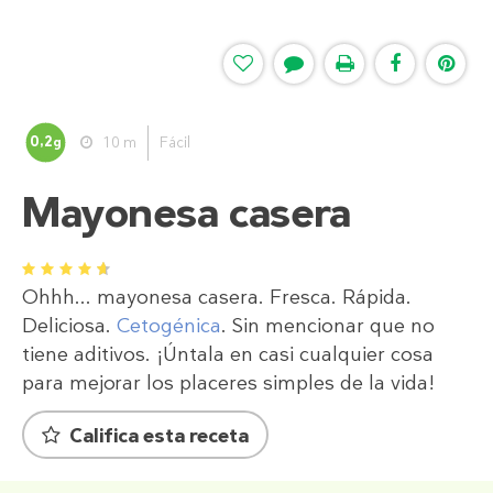
0,2
10 m
Fácil
g
Mayonesa casera
1
2
3
4
5
Ohhh... mayonesa casera. Fresca. Rápida.
Deliciosa.
Cetogénica
. Sin mencionar que no
tiene aditivos. ¡Úntala en casi cualquier cosa
para mejorar los placeres simples de la vida!
Califica esta receta