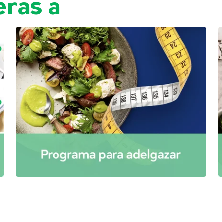
rás a