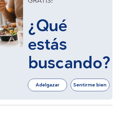
GRATIS!
¿Qué
estás
buscando?
Adelgazar
Sentirme bien