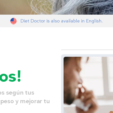
Diet Doctor is also available in English.
os!
os según tus
 peso y mejorar tu