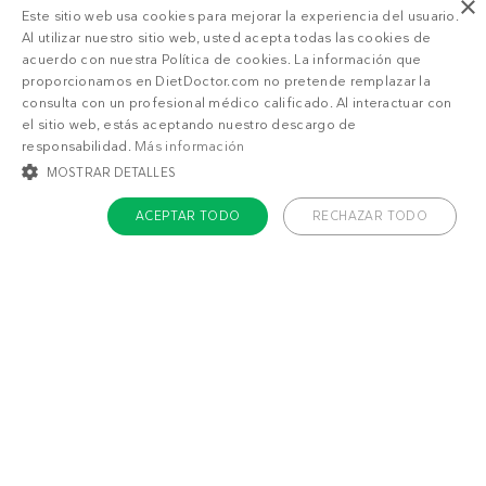
×
Este sitio web usa cookies para mejorar la experiencia del usuario.
Al utilizar nuestro sitio web, usted acepta todas las cookies de
acuerdo con nuestra Política de cookies. La información que
proporcionamos en DietDoctor.com no pretende remplazar la
consulta con un profesional médico calificado. Al interactuar con
el sitio web, estás aceptando nuestro descargo de
responsabilidad.
Más información
MOSTRAR DETALLES
ACEPTAR TODO
RECHAZAR TODO
COOKIES ESTRICTAMENTE NECESARIAS
COOKIES DE PREFERENCIAS
COOKIES DE FUNCIONALIDAD
COOKIES NO CLASIFICADAS
Acerca de Diet Doctor
Cookies estrictamente necesarias
Cookies de preferencias
Trabaja con nosotros