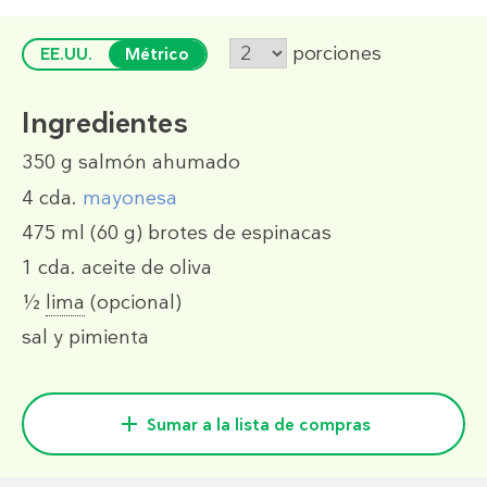
porciones
EE.UU.
Métrico
Ingredientes
350 g
salmón ahumado
4 cda.
mayonesa
475 ml
(60 g)
brotes de espinacas
1 cda.
aceite de oliva
½
lima
(opcional)
sal y pimienta
Sumar a la lista de compras