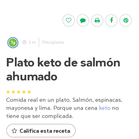
1
5 m
Principiante
g
Plato keto de salmón
ahumado
1
2
3
4
5
Comida real en un plato. Salmón, espinacas,
mayonesa y lima. Porque una cena
keto
no
tiene que ser complicada.
Califica esta receta