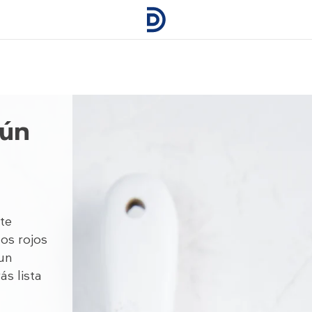
tún
te
tos rojos
 un
ás lista