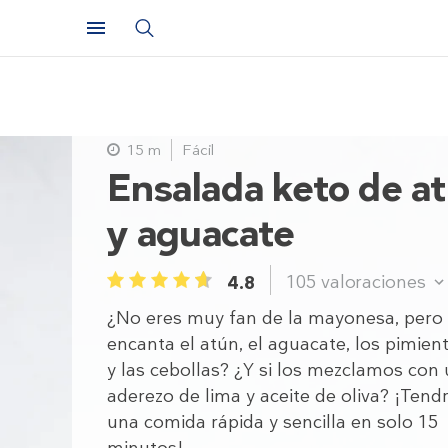
15 m
Fácil
Ensalada keto de a
y aguacate
105
valoraciones
4.8
1
2
3
4
5
¿No eres muy fan de la mayonesa, pero 
encanta el atún, el aguacate, los pimien
y las cebollas? ¿Y si los mezclamos con
aderezo de lima y aceite de oliva? ¡Tendr
una comida rápida y sencilla en solo 15