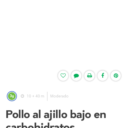
3
10 + 40 m
Moderado
g
Pollo al ajillo bajo en
carbohidratos