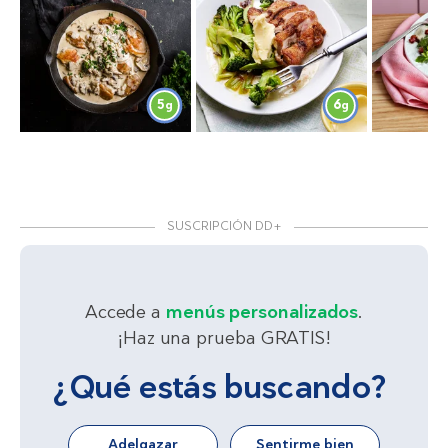
5
6
g
g
SUSCRIPCIÓN DD+
Accede a
menús personalizados
.
¡Haz una prueba GRATIS!
¿Qué estás buscando?
Adelgazar
Sentirme bien