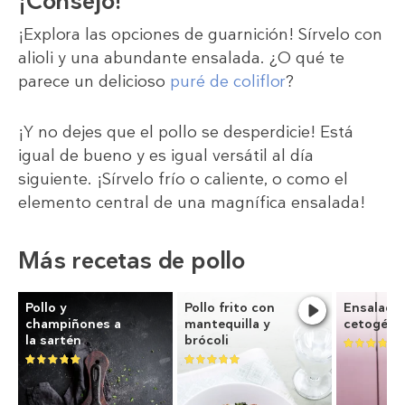
¡Consejo!
¡Explora las opciones de guarnición! Sírvelo con
alioli y una abundante ensalada. ¿O qué te
parece un delicioso
puré de coliflor
?
¡Y no dejes que el pollo se desperdicie! Está
igual de bueno y es igual versátil al día
siguiente. ¡Sírvelo frío o caliente, o como el
elemento central de una magnífica ensalada!
Más recetas de pollo
Pollo y
Pollo frito con
Ensalada
champiñones a
mantequilla y
cetogéni
la sartén
brócoli