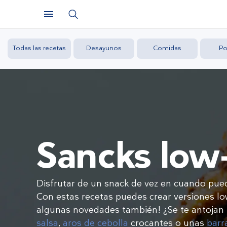
Todas las recetas
Desayunos
Comidas
Po
Sancks low
Disfrutar de un snack de vez en cuando pued
Con estas recetas puedes crear versiones low
algunas novedades también! ¿Se te antoja
salsa
,
aros de cebolla
crocantes o unas
barr