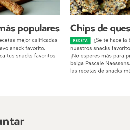
 más populares
Chips de que
ecetas mejor calificadas
¿Se te hace la
RECETA
vo snack favorito.
nuestros snacks favorit
ca tus snacks favoritos
¡No esperes más para p
belga Pascale Naessens.
las recetas de snacks má
untar