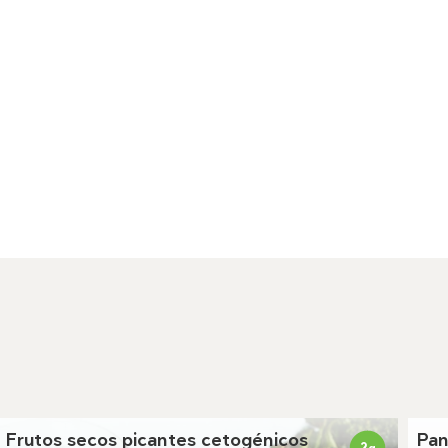
Frutos secos picantes cetogénicos
Pan
2
g