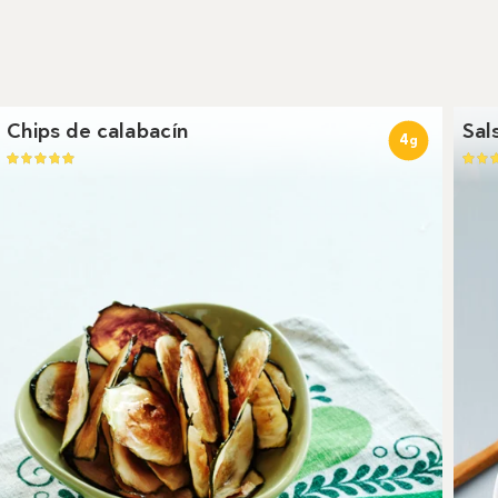
Chips de calabacín
Sal
4
g