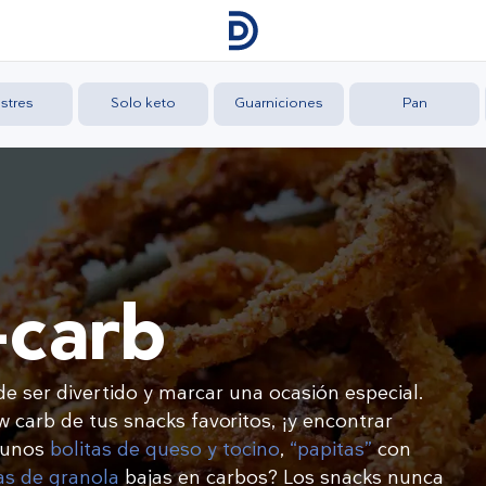
stres
Solo keto
Guarniciones
Pan
-carb
e ser divertido y marcar una ocasión especial.
 carb de tus snacks favoritos, ¡y encontrar
n unos
bolitas de queso y tocino
,
“papitas”
con
as de granola
bajas en carbos? Los snacks nunca