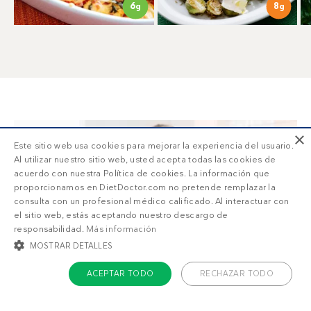
8
6
g
g
×
Este sitio web usa cookies para mejorar la experiencia del usuario.
Al utilizar nuestro sitio web, usted acepta todas las cookies de
acuerdo con nuestra Política de cookies. La información que
proporcionamos en DietDoctor.com no pretende remplazar la
consulta con un profesional médico calificado. Al interactuar con
el sitio web, estás aceptando nuestro descargo de
responsabilidad.
Más información
MOSTRAR DETALLES
ACEPTAR TODO
RECHAZAR TODO
Menús semanales que funcionan
COOKIES ESTRICTAMENTE NECESARIAS