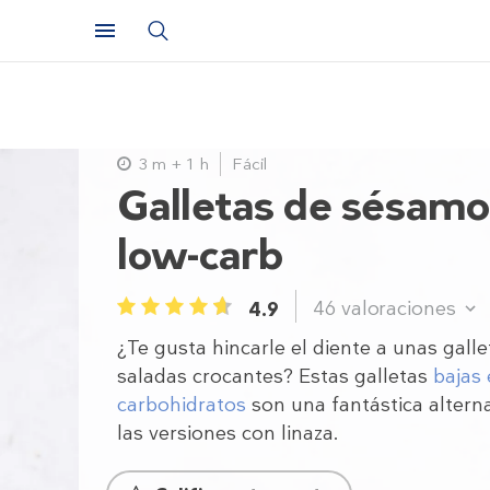
3 m + 1 h
Fácil
Galletas de sésamo
low-carb
46
valoraciones
4.9
1
2
3
4
5
¿Te gusta hincarle el diente a unas galle
saladas crocantes? Estas galletas
bajas
carbohidratos
son una fantástica alterna
las versiones con linaza.