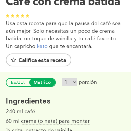
Café con crema batida
1
2
3
4
5
Usa esta receta para que la pausa del café sea
aún mejor. Solo necesitas un poco de crema
batida, un toque de vainilla y tu café favorito.
Un capricho
keto
que te encantará.
Califica esta receta
porción
EE.UU.
Métrico
Ingredientes
240 ml
café
60 ml
crema (o nata) para montar
¼ cdta.
extracto de vainilla