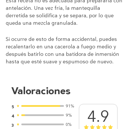
Esta receta no es adecuada para prepararla con
antelación. Una vez fría, la mantequilla
derretida se solidifica y se separa, por lo que
queda una mezcla granulada.
Si ocurre de esto de forma accidental, puedes
recalentarlo en una cacerola a fuego medio y
después batirlo con una batidora de inmersión
hasta que esté suave y espumoso de nuevo.
Valoraciones
91%
5
4.9
9%
4
0%
3
1
2
3
4
5