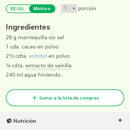
porción
EE.UU.
Métrico
Ingredientes
28 g
mantequilla sin sal
1 cda.
cacao en polvo
2½ cdta.
eritritol
en polvo
¼ cdta.
extracto de vainilla
240 ml
agua hirviendo
Sumar a la lista de compras
Nutrición