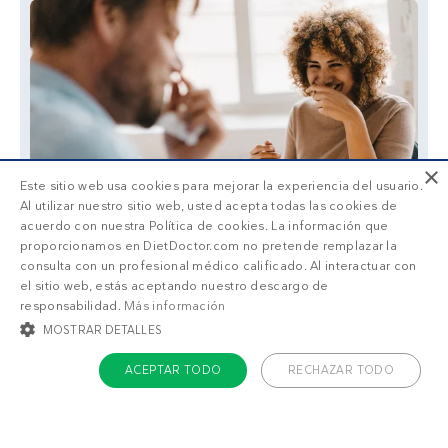
×
Este sitio web usa cookies para mejorar la experiencia del usuario.
Al utilizar nuestro sitio web, usted acepta todas las cookies de
acuerdo con nuestra Política de cookies. La información que
proporcionamos en DietDoctor.com no pretende remplazar la
consulta con un profesional médico calificado. Al interactuar con
el sitio web, estás aceptando nuestro descargo de
responsabilidad.
Más información
MOSTRAR DETALLES
ACEPTAR TODO
RECHAZAR TODO
También puede gustarte
COOKIES ESTRICTAMENTE NECESARIAS
Café batido sin
Smoothie de