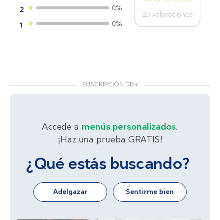
0%
2
23
valoraciones
0%
1
SUSCRIPCIÓN DD+
Accede a
menús personalizados
.
¡Haz una prueba GRATIS!
¿Qué estás buscando?
Adelgazar
Sentirme bien