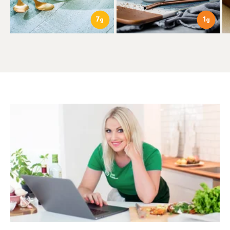
7
1
g
g