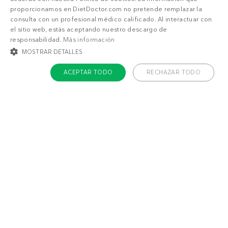
proporcionamos en DietDoctor.com no pretende remplazar la
1.267 💙 recetas low-carb
consulta con un profesional médico calificado. Al interactuar con
Ya sea que busques recetas altas en proteínas,
el sitio web, estás aceptando nuestro descargo de
responsabilidad.
Más información
keto estrictas o bajas en carbohidratos liberales,
MOSTRAR DETALLES
aquí encontrarás una multitud de sabrosas
recetas entre las que elegir. ¡Descúbrelas ya!
ACEPTAR TODO
RECHAZAR TODO
COOKIES ESTRICTAMENTE NECESARIAS
COOKIES DE PREFERENCIAS
COOKIES DE FUNCIONALIDAD
COOKIES NO CLASIFICADAS
Cookies estrictamente necesarias
Cookies de preferencias
Cookies de funcionalidad
Cookies no clasificadas
Las cookies estrictamente necesarias permiten la funcionalidad principal del