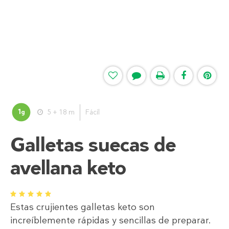
1
5 + 18 m
Fácil
g
Galletas suecas de
avellana keto
1
2
3
4
5
Estas crujientes galletas keto son
increíblemente rápidas y sencillas de preparar.