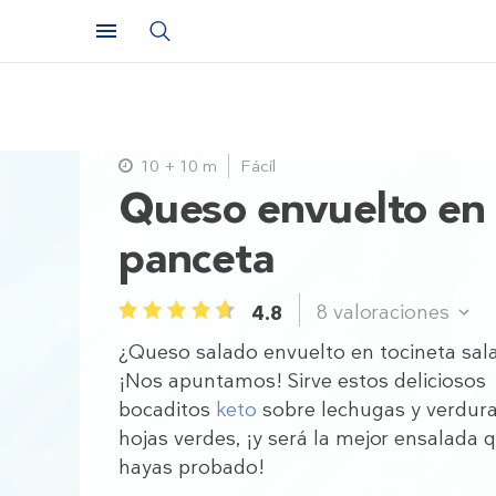
10 + 10 m
Fácil
Queso envuelto en
panceta
8
valoraciones
4.8
1
2
3
4
5
¿Queso salado envuelto en tocineta sal
¡Nos apuntamos! Sirve estos deliciosos
bocaditos
keto
sobre lechugas y verdur
hojas verdes, ¡y será la mejor ensalada 
hayas probado!