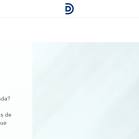
ada?
as de
que