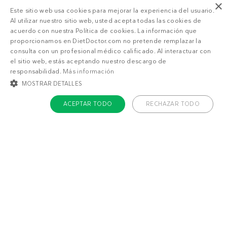
×
Este sitio web usa cookies para mejorar la experiencia del usuario.
Al utilizar nuestro sitio web, usted acepta todas las cookies de
acuerdo con nuestra Política de cookies. La información que
proporcionamos en DietDoctor.com no pretende remplazar la
consulta con un profesional médico calificado. Al interactuar con
el sitio web, estás aceptando nuestro descargo de
8
3
g
g
responsabilidad.
Más información
MOSTRAR DETALLES
ACEPTAR TODO
RECHAZAR TODO
COOKIES ESTRICTAMENTE NECESARIAS
COOKIES DE PREFERENCIAS
COOKIES DE FUNCIONALIDAD
COOKIES NO CLASIFICADAS
Cookies estrictamente necesarias
Cookies de preferencias