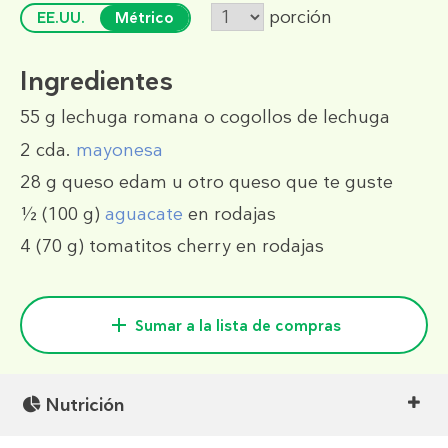
porción
EE.UU.
Métrico
Ingredientes
55 g
lechuga romana o cogollos de lechuga
2 cda.
mayonesa
28 g
queso edam u otro queso que te guste
½
(100 g)
aguacate
en rodajas
4
(70 g)
tomatitos cherry en rodajas
Sumar a la lista de compras
Nutrición