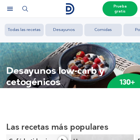
Prueba
gratis
Todas las recetas
Desayunos
Comidas
Po
Desayunos low-carb y
cetogénicos
Las recetas más populares