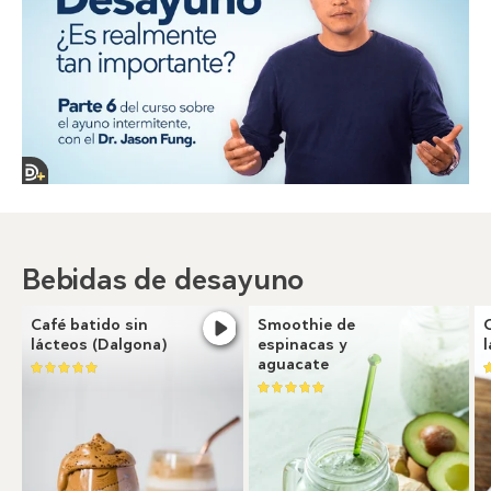
Bebidas de desayuno
Café batido sin
Smoothie de
lácteos (Dalgona)
espinacas y
l
aguacate