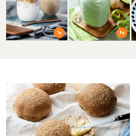
8
1
g
g