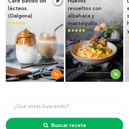
Café batido sin
Huevos
lácteos
revueltos con
(Dalgona)
albahaca y
mantequilla
1
3
g
g
Buscar receta