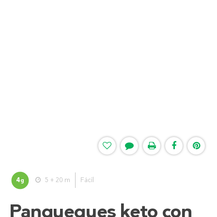
4
5 + 20 m
Fácil
g
Panqueques keto con