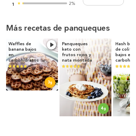
2%
1
Más recetas de panqueques
Waffles de
Panqueques
Hash bro
banana bajos
keto con
de coliflo
en
frutos rojos y
bajos en
carbohidratos
nata montada
carbohid
3
g
4
g