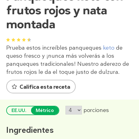
frutos rojos y nata
montada
1
2
3
4
5
Prueba estos increíbles panqueques
keto
de
queso fresco y ¡nunca más volverás a los
panqueques tradicionales! Nuestro aderezo de
frutos rojos le da el toque justo de dulzura.
Califica esta receta
porciones
EE.UU.
Métrico
Ingredientes