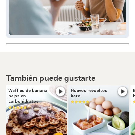
También puede gustarte
Waffles de banana
Huevos revueltos
bajos en
keto
carbohidratos