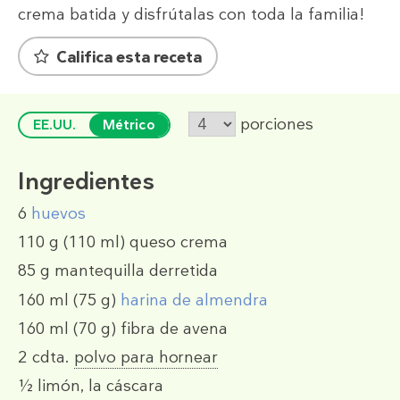
crema batida y disfrútalas con toda la familia!
Califica esta receta
porciones
EE.UU.
Métrico
Ingredientes
6
huevos
110 g
(110 ml)
queso crema
85 g
mantequilla derretida
160 ml
(75 g)
harina de almendra
160 ml
(70 g)
fibra de avena
2 cdta.
polvo para hornear
½
limón, la cáscara