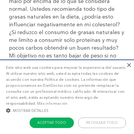
malo por encima de lo que se considera
normal. Ustedes recomienda todo tipo de
grasas naturales en la dieta, ¿podría esto
influenciar negativamente en mi colesterol?
¿Si reduzco el consumo de grasas naturales y
me limito a consumir solo proteínas y muy
pocos carbos obtendré un buen resultado?
Mi objetivo no es tanto bajar de peso si no
reducir la grasa localizada en piernas y
×
Este sitio web usa cookies para mejorar la experiencia del usuario.
abdomen.
Al utilizar nuestro sitio web, usted acepta todas las cookies de
acuerdo con nuestra Política de cookies. La información que
Gracias.
proporcionamos en DietDoctor.com no pretende remplazar la
Andrea
consulta con un profesional médico calificado. Al interactuar con
el sitio web, estás aceptando nuestro descargo de
Respuestas:
#9
,
#15
responsabilidad.
Más información
MOSTRAR DETALLES
Respuesta al comentario #1 por Macarena
6
Kim
Equipo Diet Doctor
ACEPTAR TODO
RECHAZAR TODO
10 de noviembre de 2018