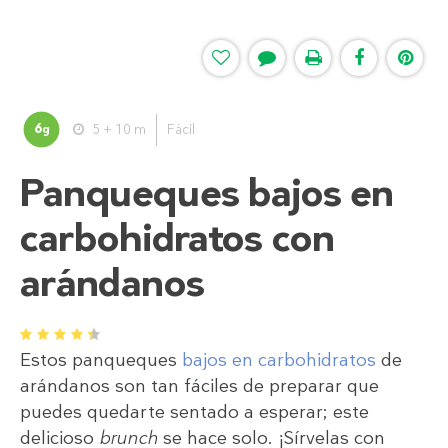
6
5 + 10 m
Fácil
g
Panqueques bajos en
carbohidratos con
arándanos
1
2
3
4
5
Estos panqueques
bajos en carbohidratos
de
arándanos son tan fáciles de preparar que
puedes quedarte sentado a esperar; este
delicioso
brunch
se hace solo. ¡Sírvelas con