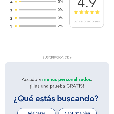
4.9
5%
4
0%
3
1
2
3
4
5
0%
2
57
valoraciones
2%
1
SUSCRIPCIÓN DD+
Accede a
menús personalizados
.
¡Haz una prueba GRATIS!
¿Qué estás buscando?
Adelgazar
Sentirme bien