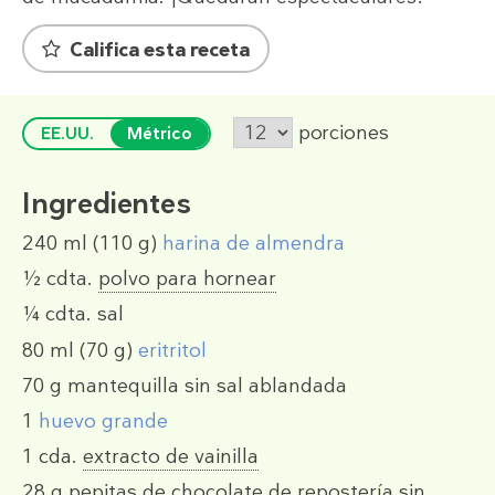
Califica esta receta
porciones
EE.UU.
Métrico
Ingredientes
240 ml
(110 g)
harina de almendra
½ cdta.
polvo para hornear
¼ cdta.
sal
80 ml
(70 g)
eritritol
70 g
mantequilla sin sal ablandada
1
huevo grande
1 cda.
extracto de vainilla
28 g
pepitas de chocolate de repostería sin