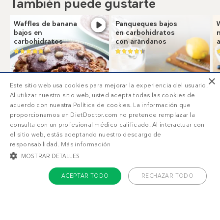
También puede gustarte
Waffles de banana
Panqueques bajos
bajos en
en carbohidratos
carbohidratos
con arándanos
×
Este sitio web usa cookies para mejorar la experiencia del usuario.
Al utilizar nuestro sitio web, usted acepta todas las cookies de
3
g
acuerdo con nuestra Política de cookies. La información que
proporcionamos en DietDoctor.com no pretende remplazar la
consulta con un profesional médico calificado. Al interactuar con
el sitio web, estás aceptando nuestro descargo de
responsabilidad.
Más información
6
g
MOSTRAR DETALLES
ACEPTAR TODO
RECHAZAR TODO
COOKIES ESTRICTAMENTE NECESARIAS
COOKIES DE PREFERENCIAS