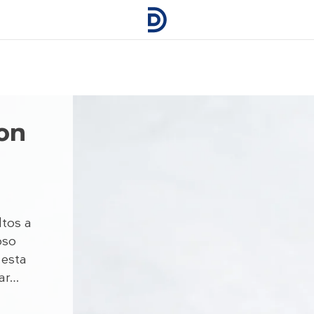
on
ltos a
oso
 esta
ar…