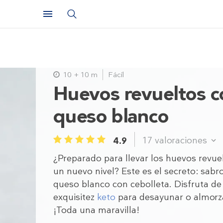
10 + 10 m
Fácil
Huevos revueltos c
queso blanco
17
valoraciones
4.9
1
2
3
4
5
¿Preparado para llevar los huevos revue
un nuevo nivel? Este es el secreto: sabr
queso blanco con cebolleta. Disfruta de
exquisitez
keto
para desayunar o almorz
¡Toda una maravilla!