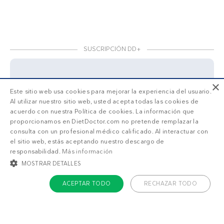
SUSCRIPCIÓN DD+
×
Accede a
menús personalizados
.
Este sitio web usa cookies para mejorar la experiencia del usuario.
Al utilizar nuestro sitio web, usted acepta todas las cookies de
¡Haz una prueba GRATIS!
acuerdo con nuestra Política de cookies. La información que
proporcionamos en DietDoctor.com no pretende remplazar la
¿Qué estás buscando?
consulta con un profesional médico calificado. Al interactuar con
el sitio web, estás aceptando nuestro descargo de
responsabilidad.
Más información
Adelgazar
Sentirme bien
MOSTRAR DETALLES
ACEPTAR TODO
RECHAZAR TODO
COOKIES ESTRICTAMENTE NECESARIAS