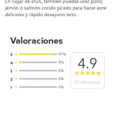
En lugar de atún, también puedes usar pollo,
jamón o salmón cocido picado para hacer este
delicioso y rápido desayuno keto.
Valoraciones
91%
5
4.9
9%
4
0%
3
1
2
3
4
5
0%
2
23
valoraciones
0%
1