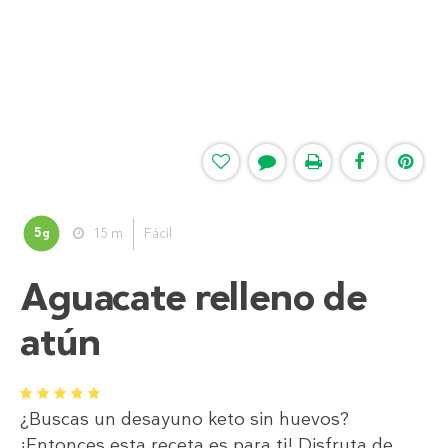
5
15 m
Fácil
g
Aguacate relleno de
atún
1
2
3
4
5
¿Buscas un desayuno keto sin huevos?
¡Entonces esta receta es para ti! Disfruta de