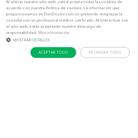
Al utilizar nuestro sitio web, usted acepta todas las cookies de
acuerdo con nuestra Política de cookies. La información que
proporcionamos en DietDoctor.com no pretende remplazar la
consulta con un profesional médico calificado. Al interactuar con
el sitio web, estás aceptando nuestro descargo de
responsabilidad.
Más información
MOSTRAR DETALLES
ACEPTAR TODO
RECHAZAR TODO
COOKIES ESTRICTAMENTE NECESARIAS
También puede gustarte
COOKIES DE PREFERENCIAS
Plato keto de atún
Pescado low carb
COOKIES DE FUNCIONALIDAD
con verduras
horneadas
COOKIES NO CLASIFICADAS
Cookies estrictamente necesarias
Cookies de preferencias
Cookies de funcionalidad
Cookies no clasificadas