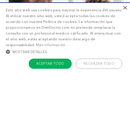
×
Este sitio web usa cookies para mejorar la experiencia del usuario.
Al utilizar nuestro sitio web, usted acepta todas las cookies de
acuerdo con nuestra Política de cookies. La información que
proporcionamos en DietDoctor.com no pretende remplazar la
consulta con un profesional médico calificado. Al interactuar con
el sitio web, estás aceptando nuestro descargo de
responsabilidad.
Más información
MOSTRAR DETALLES
ACEPTAR TODO
RECHAZAR TODO
COOKIES ESTRICTAMENTE NECESARIAS
COOKIES DE PREFERENCIAS
COOKIES DE FUNCIONALIDAD
También puede gustarte
COOKIES NO CLASIFICADAS
Plato keto de
Plato keto de atún
salmón ahumado