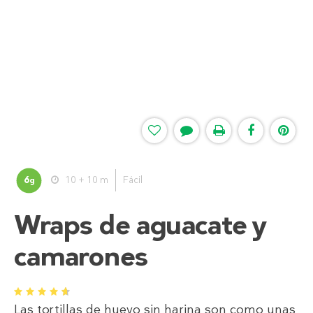
6
10 + 10 m
Fácil
g
Wraps de aguacate y
camarones
1
2
3
4
5
Las tortillas de huevo sin harina son como unas