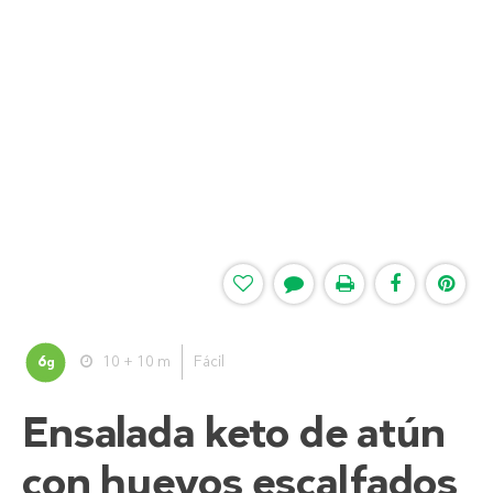
6
10 + 10 m
Fácil
g
Ensalada keto de atún
con huevos escalfados