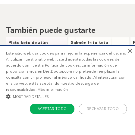
También puede gustarte
Plato keto de atún
Salmón frito keto
con espárragos
×
Este sitio web usa cookies para mejorar la experiencia del usuario.
Al utilizar nuestro sitio web, usted acepta todas las cookies de
acuerdo con nuestra Política de cookies. La información que
proporcionamos en DietDoctor.com no pretende remplazar la
consulta con un profesional médico calificado. Al interactuar con
el sitio web, estás aceptando nuestro descargo de
responsabilidad.
Más información
MOSTRAR DETALLES
ACEPTAR TODO
RECHAZAR TODO
3
2
g
g
COOKIES ESTRICTAMENTE NECESARIAS
COOKIES DE PREFERENCIAS