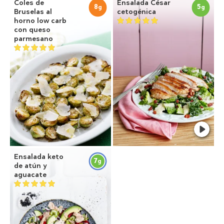
Coles de
Ensalada César
8
5
g
g
Bruselas al
cetogénica
horno low carb
con queso
parmesano
Ensalada keto
7
g
de atún y
aguacate