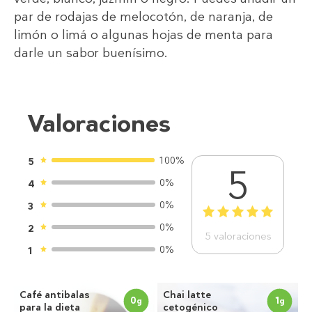
par de rodajas de melocotón, de naranja, de
limón o limá o algunas hojas de menta para
darle un sabor buenísimo.
Valoraciones
100%
5
5
0%
4
0%
3
1
2
3
4
5
0%
2
5
valoraciones
0%
1
Café antibalas
Chai latte
0
1
g
g
para la dieta
cetogénico