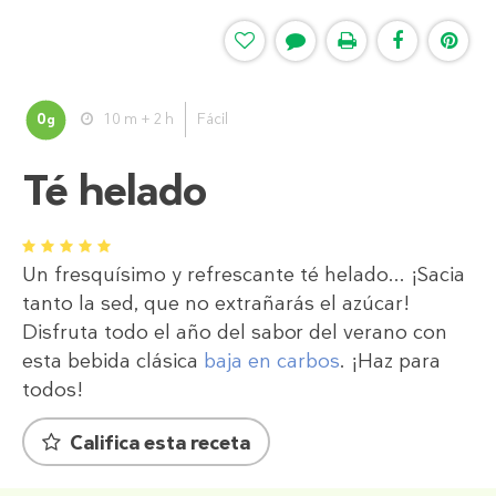
0
10 m + 2 h
Fácil
g
Té helado
1
2
3
4
5
Un fresquísimo y refrescante té helado... ¡Sacia
tanto la sed, que no extrañarás el azúcar!
Disfruta todo el año del sabor del verano con
esta bebida clásica
baja en carbos
. ¡Haz para
todos!
Califica esta receta