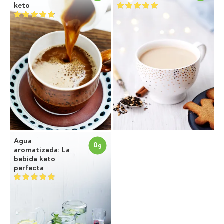
keto
Agua
0
g
aromatizada: La
bebida keto
perfecta