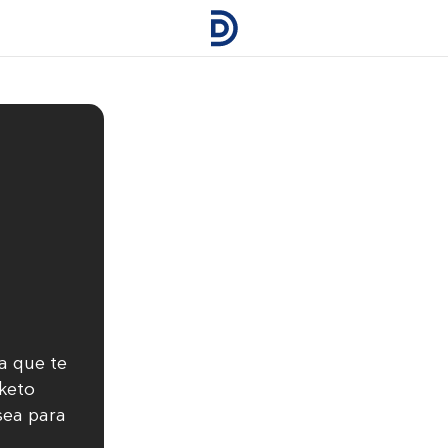
a que te
keto
sea para