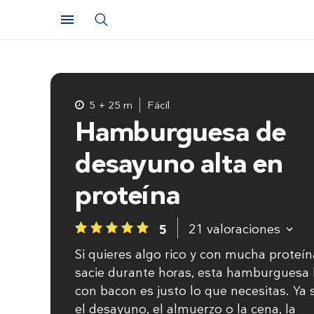
5 + 25 m
Fácil
Hamburguesa de
desayuno alta en
proteína
21
valoraciones
5
1
2
3
4
5
Si quieres algo rico y con mucha proteín
sacie durante horas, esta hamburguesa 
con bacon es justo lo que necesitas. Ya 
el desayuno, el almuerzo o la cena, la