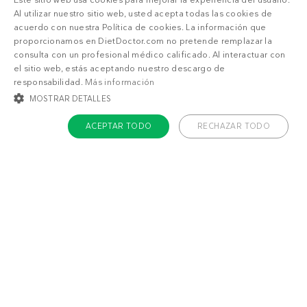
Este sitio web usa cookies para mejorar la experiencia del usuario.
Al utilizar nuestro sitio web, usted acepta todas las cookies de
acuerdo con nuestra Política de cookies. La información que
proporcionamos en DietDoctor.com no pretende remplazar la
consulta con un profesional médico calificado. Al interactuar con
el sitio web, estás aceptando nuestro descargo de
responsabilidad.
Más información
MOSTRAR DETALLES
ACEPTAR TODO
RECHAZAR TODO
COOKIES ESTRICTAMENTE NECESARIAS
COOKIES DE PREFERENCIAS
También puede gustarte
COOKIES DE FUNCIONALIDAD
Huevos al horno
Cazuela keto de
keto
curry con pollo
COOKIES NO CLASIFICADAS
Cookies estrictamente necesarias
Cookies de preferencias