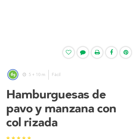
6
5 + 10 m
Fácil
g
Hamburguesas de
pavo y manzana con
col rizada
1
2
3
4
5