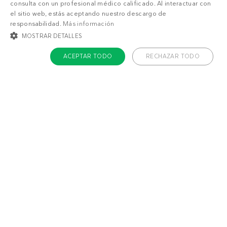
consulta con un profesional médico calificado. Al interactuar con
el sitio web, estás aceptando nuestro descargo de
responsabilidad.
Más información
MOSTRAR DETALLES
ACEPTAR TODO
RECHAZAR TODO
COOKIES ESTRICTAMENTE NECESARIAS
1
1
g
g
COOKIES DE PREFERENCIAS
COOKIES DE FUNCIONALIDAD
COOKIES NO CLASIFICADAS
Cookies estrictamente necesarias
Cookies de preferencias
Cookies de funcionalidad
Cookies no clasificadas
Las cookies estrictamente necesarias permiten la funcionalidad principal del
sitio web, como el inicio de sesión de usuario y la gestión de cuentas. El sitio