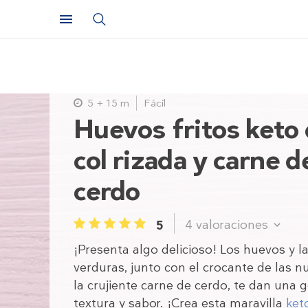
5 + 15 m
Fácil
Huevos fritos keto
col rizada y carne d
cerdo
4
valoraciones
5
1
2
3
4
5
¡Presenta algo delicioso! Los huevos y l
verduras, junto con el crocante de las n
la crujiente carne de cerdo, te dan una g
textura y sabor. ¡Crea esta maravilla
ket