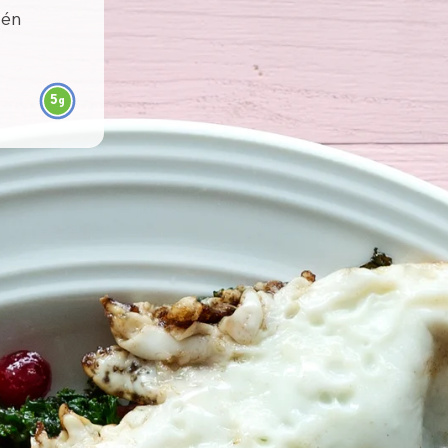
tén
5
g