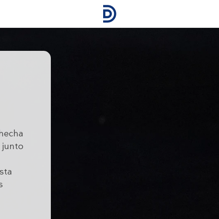
 hecha
o junto
sta
s