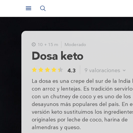
10 + 15 m
Moderado
Dosa keto
9
valoraciones
4.3
1
2
3
4
5
La dosa es una crepe del sur de la India
con arroz y lentejas. Es tradición servirl
con un chutney de coco y es uno de los
desayunos más populares del país. En e
versión keto sustituimos los ingrediente
originales por leche de coco, harina de
almendras y queso.