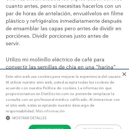
cuanto antes, pero si necesitas hacerlos con un
par de horas de antelación, envuélvelos en filme
plástico y refrigéralos inmediatamente después
de ensamblar las capas pero antes de dividir en
porciónes. Dividir porciones justo antes de
servir.
Utilizo mi molinillo eléctrico de café para
convertir las semillas de chía en una "harina"
×
fina de chía, y siempre la tengo a mano para
Este sitio web usa cookies para mejorar la experiencia del usuario.
esta y otras recetas.
Al utilizar nuestro sitio web, usted acepta todas las cookies de
acuerdo con nuestra Política de cookies. La información que
proporcionamos en DietDoctor.com no pretende remplazar la
consulta con un profesional médico calificado. Al interactuar con
el sitio web, estás aceptando nuestro descargo de
responsabilidad.
Más información
MOSTRAR DETALLES
SUSCRIPCIÓN DD+