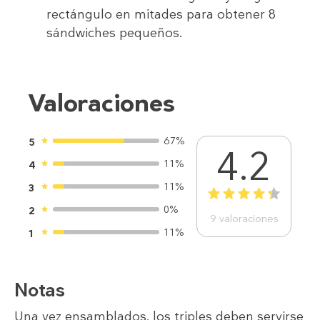
rectángulo en mitades para obtener 8
sándwiches pequeños.
Valoraciones
67%
5
4.2
11%
4
11%
3
1
2
3
4
5
0%
2
9
valoraciones
11%
1
Notas
Una vez ensamblados, los triples deben servirse