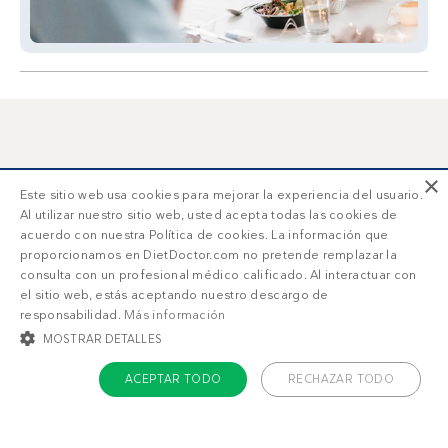
También puede gustarte
×
Este sitio web usa cookies para mejorar la experiencia del usuario.
Al utilizar nuestro sitio web, usted acepta todas las cookies de
Muffins de huevo
Huevos revueltos
acuerdo con nuestra Política de cookies. La información que
keto
con verduras
proporcionamos en DietDoctor.com no pretende remplazar la
consulta con un profesional médico calificado. Al interactuar con
el sitio web, estás aceptando nuestro descargo de
responsabilidad.
Más información
MOSTRAR DETALLES
ACEPTAR TODO
RECHAZAR TODO
COOKIES ESTRICTAMENTE NECESARIAS