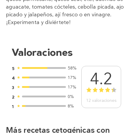
aguacate, tomates cócteles, cebolla picada, ajo
picado y jalapeños, ají fresco o en vinagre.
¡Experimenta y diviértete!
Valoraciones
58%
5
4.2
17%
4
17%
3
1
2
3
4
5
0%
2
12
valoraciones
8%
1
Más recetas cetogénicas con