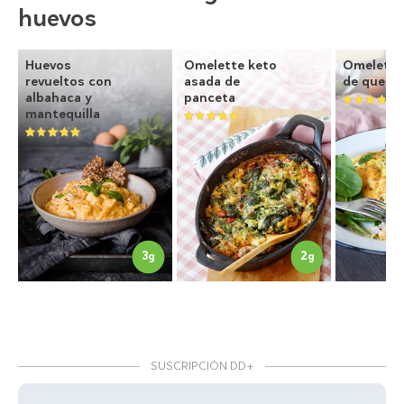
huevos
Huevos
Omelette keto
Omelette
revueltos con
asada de
de queso
albahaca y
panceta
mantequilla
3
2
g
g
SUSCRIPCIÓN DD+