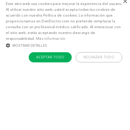
×
Este sitio web usa cookies para mejorar la experiencia del usuario.
Al utilizar nuestro sitio web, usted acepta todas las cookies de
acuerdo con nuestra Política de cookies. La información que
SUSCRIPCIÓN DD+
proporcionamos en DietDoctor.com no pretende remplazar la
consulta con un profesional médico calificado. Al interactuar con
el sitio web, estás aceptando nuestro descargo de
Esto es
1/3
de las recetas premium que puedes
responsabilidad.
Más información
ver si no eres miembro. ¿Quieres acceso ilimitado
Accede a
menús personalizados
.
a nuestras recetas, menús y más beneficios?
MOSTRAR DETALLES
¡Haz una prueba GRATIS!
Empieza hoy tu prueba gratis
.
ACEPTAR TODO
RECHAZAR TODO
¿Qué estás buscando?
COOKIES ESTRICTAMENTE NECESARIAS
Adelgazar
Sentirme bien
COOKIES DE PREFERENCIAS
COOKIES DE FUNCIONALIDAD
COOKIES NO CLASIFICADAS
Cookies estrictamente necesarias
Cookies de preferencias