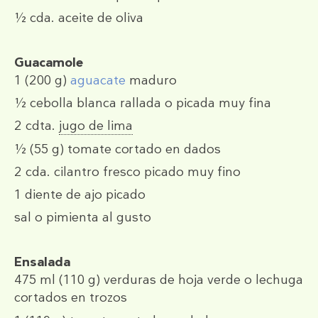
½ cda.
aceite de oliva
Guacamole
1
(200 g)
aguacate
maduro
½
cebolla blanca rallada o picada muy fina
2 cdta.
jugo de lima
½
(55 g)
tomate cortado en dados
2 cda.
cilantro fresco picado muy fino
1
diente de ajo picado
sal o pimienta al gusto
Ensalada
475 ml
(110 g)
verduras de hoja verde o lechuga
cortados en trozos