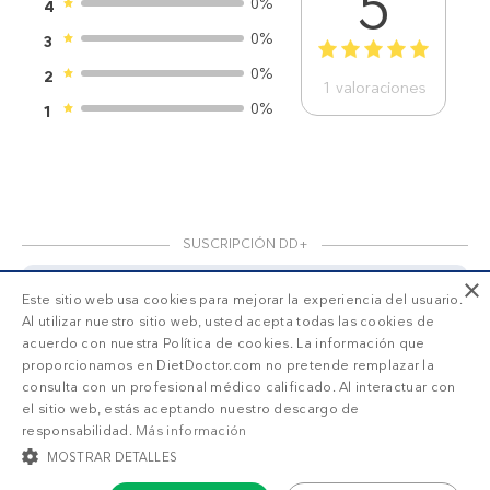
5
0%
4
0%
3
1
2
3
4
5
0%
2
1
valoraciones
0%
1
SUSCRIPCIÓN DD+
×
Este sitio web usa cookies para mejorar la experiencia del usuario.
Al utilizar nuestro sitio web, usted acepta todas las cookies de
Accede a
menús personalizados
.
acuerdo con nuestra Política de cookies. La información que
¡Haz una prueba GRATIS!
proporcionamos en DietDoctor.com no pretende remplazar la
consulta con un profesional médico calificado. Al interactuar con
¿Qué estás buscando?
el sitio web, estás aceptando nuestro descargo de
responsabilidad.
Más información
MOSTRAR DETALLES
Adelgazar
Sentirme bien