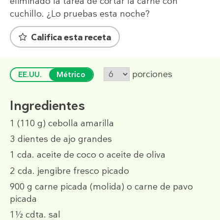
eliminado la tarea de cortar la carne con
cuchillo. ¿Lo pruebas esta noche?
Califica esta receta
porciones
EE.UU.
Métrico
Ingredientes
1
(110 g)
cebolla amarilla
3
dientes de ajo grandes
1 cda.
aceite de coco o aceite de oliva
2 cda.
jengibre fresco picado
900 g
carne picada (molida) o carne de pavo
picada
1½ cdta.
sal