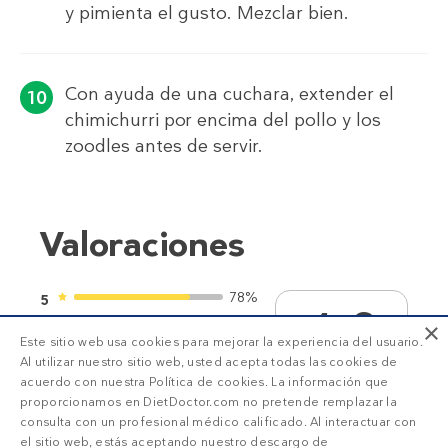
y pimienta el gusto. Mezclar bien.
Con ayuda de una cuchara, extender el
chimichurri por encima del pollo y los
zoodles antes de servir.
Valoraciones
78%
5
4.8
×
22%
4
Este sitio web usa cookies para mejorar la experiencia del usuario.
0%
Al utilizar nuestro sitio web, usted acepta todas las cookies de
3
1
2
3
4
5
acuerdo con nuestra Política de cookies. La información que
0%
2
proporcionamos en DietDoctor.com no pretende remplazar la
9
valoraciones
consulta con un profesional médico calificado. Al interactuar con
0%
1
el sitio web, estás aceptando nuestro descargo de