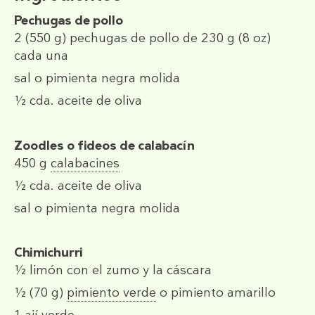
Pechugas de pollo
2
(550 g)
pechugas de pollo de 230 g (8 oz)
cada una
sal o pimienta negra molida
½ cda.
aceite de oliva
Zoodles o fideos de calabacín
450 g
calabacines
½ cda.
aceite de oliva
sal o pimienta negra molida
Chimichurri
½
limón con el zumo y la cáscara
½
(70 g)
pimiento verde
o
pimiento amarillo