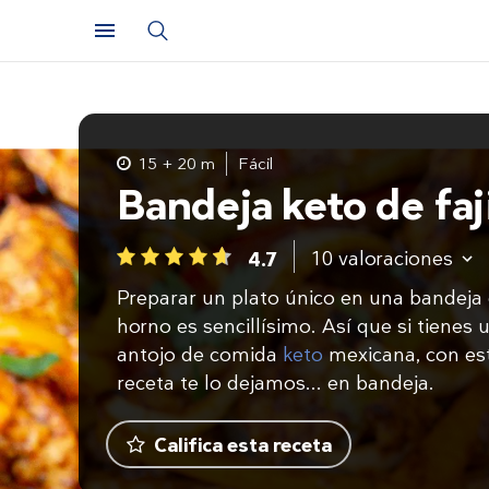
15 + 20 m
Fácil
Bandeja keto de faj
10
valoraciones
4.7
1
2
3
4
5
Preparar un plato único en una bandeja
horno es sencillísimo. Así que si tienes 
antojo de comida
keto
mexicana, con es
receta te lo dejamos... en bandeja.
Califica esta receta