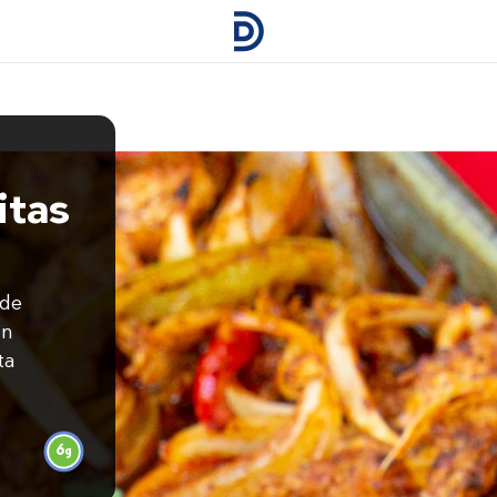
itas
 de
un
ta
6
g