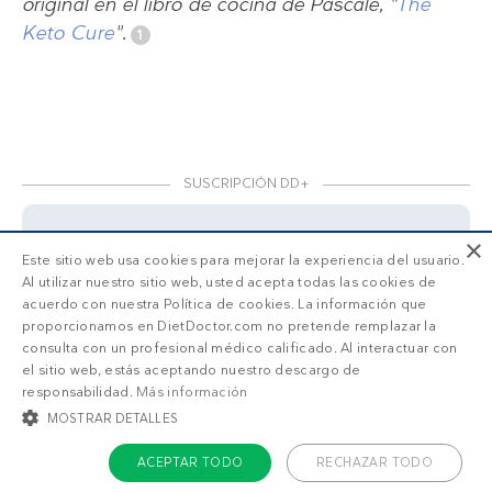
original en el libro de cocina de Pascale, "
The
Keto Cure
".
SUSCRIPCIÓN DD+
×
Este sitio web usa cookies para mejorar la experiencia del usuario.
Accede a
menús personalizados
.
Al utilizar nuestro sitio web, usted acepta todas las cookies de
¡Haz una prueba GRATIS!
acuerdo con nuestra Política de cookies. La información que
proporcionamos en DietDoctor.com no pretende remplazar la
¿Qué estás buscando?
consulta con un profesional médico calificado. Al interactuar con
el sitio web, estás aceptando nuestro descargo de
responsabilidad.
Más información
MOSTRAR DETALLES
Adelgazar
Sentirme bien
ACEPTAR TODO
RECHAZAR TODO