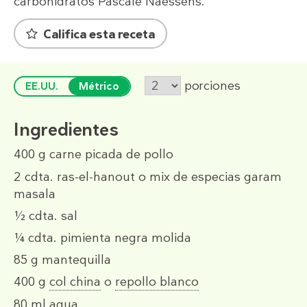
carbohidratos Pascale Naessens.
Califica esta receta
porciones
EE.UU.
Métrico
Ingredientes
400 g
carne picada de pollo
2 cdta.
ras-el-hanout o mix de especias garam
masala
½ cdta.
sal
¼ cdta.
pimienta negra molida
85 g
mantequilla
400 g
col china
o
repollo blanco
80 ml
agua