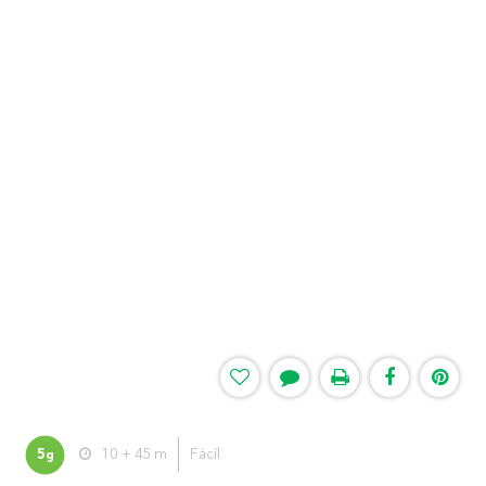
5
10 + 45 m
Fácil
g