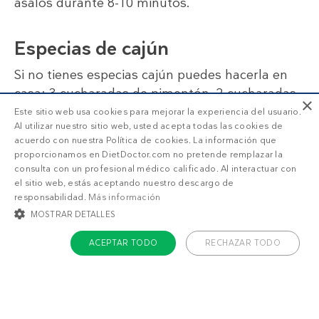
ásalos durante 8-10 minutos.
Especias de cajún
Si no tienes especias cajún puedes hacerla en
casa: 3 cucharadas de pimentón, 2 cucharadas
×
de ajo en polvo, 1 cucharada de sal, 1 cucharada
Este sitio web usa cookies para mejorar la experiencia del usuario.
Al utilizar nuestro sitio web, usted acepta todas las cookies de
de pimienta negra, 1 cucharada de cebolla en
acuerdo con nuestra Política de cookies. La información que
polvo, 1 cucharada de orégano, 1 cucharada de
proporcionamos en DietDoctor.com no pretende remplazar la
cayena (o media cucharada de hojuelas de ají) y
consulta con un profesional médico calificado. Al interactuar con
el sitio web, estás aceptando nuestro descargo de
media cucharada de tomillo seco. Mezclar
responsabilidad.
Más información
todas las especias en un recipiente y guardar
MOSTRAR DETALLES
hasta un año.
ACEPTAR TODO
RECHAZAR TODO
COOKIES ESTRICTAMENTE NECESARIAS
Valoraciones
COOKIES DE PREFERENCIAS