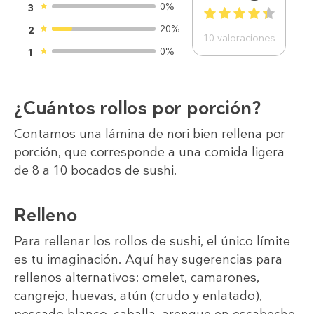
0%
3
1
2
3
4
5
20%
2
10
valoraciones
0%
1
¿Cuántos rollos por porción?
Contamos una lámina de nori bien rellena por
porción, que corresponde a una comida ligera
de 8 a 10 bocados de sushi.
Relleno
Para rellenar los rollos de sushi, el único límite
es tu imaginación. Aquí hay sugerencias para
rellenos alternativos: omelet, camarones,
cangrejo, huevas, atún (crudo y enlatado),
pescado blanco, caballa, arenque en escabeche,