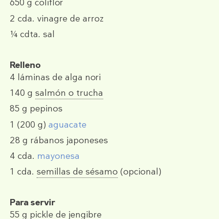
650 g
coliflor
2 cda.
vinagre de arroz
¼ cdta.
sal
Relleno
4
láminas de alga nori
140 g
salmón o trucha
85 g
pepinos
1
(200 g)
aguacate
28 g
rábanos japoneses
4 cda.
mayonesa
1 cda.
semillas de sésamo
(opcional)
Para servir
55 g
pickle de jengibre