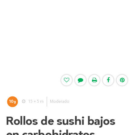
10
15 + 5 m
Moderado
g
Rollos de sushi bajos
en carbohidratos