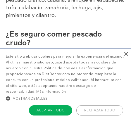
tofu, calabacín, zanahoria, lechuga, ajís,
pimientos y cilantro.
¿Es seguro comer pescado
crudo?
×
Para eliminar completamente el riesgo de
Este sitio web usa cookies para mejorar la experiencia del usuario.
parásitos, el salmón fresco debe congelarse,
Al utilizar nuestro sitio web, usted acepta todas las cookies de
especialmente el salmón salvaje. Un día es
acuerdo con nuestra Política de cookies. La información que
proporcionamos en DietDoctor.com no pretende remplazar la
suficiente si el pescado ya está cortado. De lo
consulta con un profesional médico calificado. Al interactuar con
contrario, congélalo durante 2-3 días si es un
el sitio web, estás aceptando nuestro descargo de
filete entero.
responsabilidad.
Más información
MOSTRAR DETALLES
ACEPTAR TODO
RECHAZAR TODO
COOKIES ESTRICTAMENTE NECESARIAS