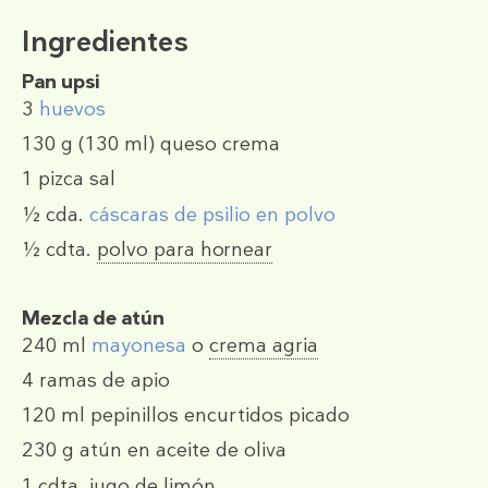
Ingredientes
Pan upsi
3
huevos
130 g
(130 ml)
queso crema
1 pizca
sal
½ cda.
cáscaras de psilio en polvo
½ cdta.
polvo para hornear
Mezcla de atún
240 ml
mayonesa
o
crema agria
4
ramas de apio
120 ml
pepinillos encurtidos picado
230 g
atún en aceite de oliva
1 cdta.
jugo de limón