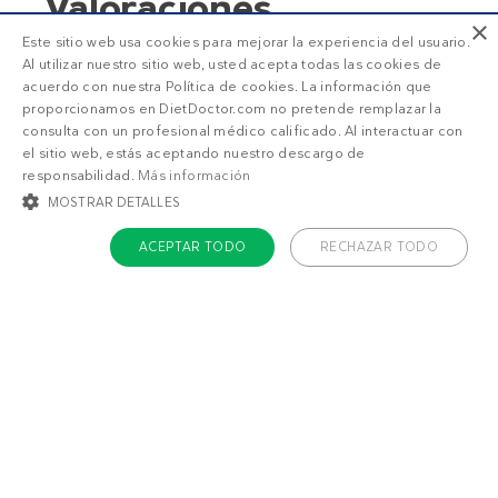
Valoraciones
×
Este sitio web usa cookies para mejorar la experiencia del usuario.
Al utilizar nuestro sitio web, usted acepta todas las cookies de
75%
5
4.8
acuerdo con nuestra Política de cookies. La información que
25%
4
proporcionamos en DietDoctor.com no pretende remplazar la
consulta con un profesional médico calificado. Al interactuar con
0%
3
1
2
3
4
5
el sitio web, estás aceptando nuestro descargo de
0%
2
responsabilidad.
Más información
8
valoraciones
MOSTRAR DETALLES
0%
1
ACEPTAR TODO
RECHAZAR TODO
COOKIES ESTRICTAMENTE NECESARIAS
COOKIES DE PREFERENCIAS
SUSCRIPCIÓN DD+
COOKIES DE FUNCIONALIDAD
COOKIES NO CLASIFICADAS
Accede a
menús personalizados
.
¡Haz una prueba GRATIS!