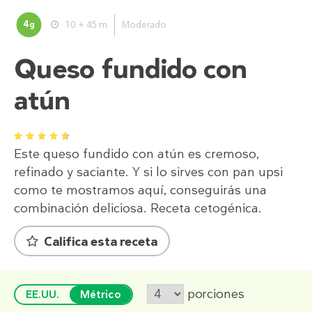
4
10 + 45 m
Moderado
g
Queso fundido con
atún
1
2
3
4
5
Este queso fundido con atún es cremoso,
refinado y saciante. Y si lo sirves con pan upsi
como te mostramos aquí, conseguirás una
combinación deliciosa. Receta cetogénica.
Califica esta receta
porciones
EE.UU.
Métrico