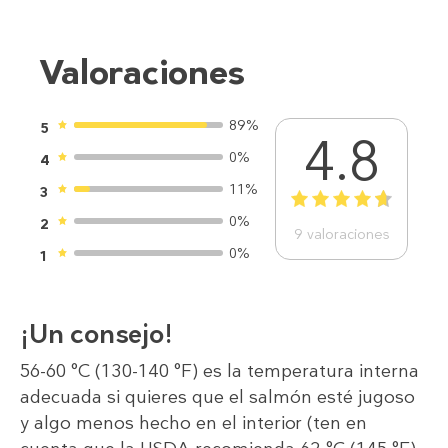
Valoraciones
89%
5
4.8
0%
4
11%
3
1
2
3
4
5
0%
2
9
valoraciones
0%
1
¡Un consejo!
56-60 °C (130-140 °F) es la temperatura interna
adecuada si quieres que el salmón esté jugoso
y algo menos hecho en el interior (ten en