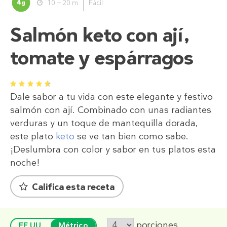
4
10 + 20 m
Fácil
g
Salmón keto con ají,
tomate y espárragos
1
2
3
4
5
Dale sabor a tu vida con este elegante y festivo
salmón con ají. Combinado con unas radiantes
verduras y un toque de mantequilla dorada,
este plato
keto
se ve tan bien como sabe.
¡Deslumbra con color y sabor en tus platos esta
noche!
Califica esta receta
porciones
EE.UU.
Métrico