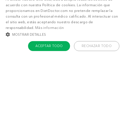
acuerdo con nuestra Política de cookies. La información que
proporcionamos en DietDoctor.com no pretende remplazar la
Accede a
menús personalizados
.
consulta con un profesional médico calificado. Al interactuar con
¡Haz una prueba GRATIS!
el sitio web, estás aceptando nuestro descargo de
responsabilidad.
Más información
¿Qué estás buscando?
MOSTRAR DETALLES
ACEPTAR TODO
RECHAZAR TODO
Adelgazar
Sentirme bien
COOKIES ESTRICTAMENTE NECESARIAS
COOKIES DE PREFERENCIAS
COOKIES DE FUNCIONALIDAD
COOKIES NO CLASIFICADAS
Cookies estrictamente necesarias
Cookies de preferencias
Cookies de funcionalidad
Cookies no clasificadas