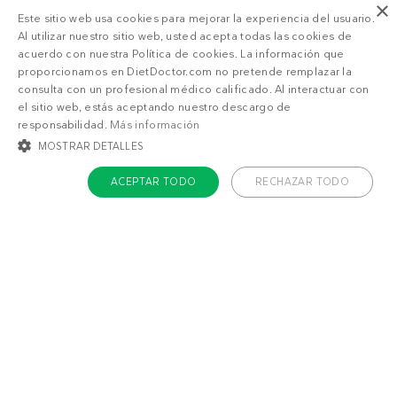
×
Este sitio web usa cookies para mejorar la experiencia del usuario.
Al utilizar nuestro sitio web, usted acepta todas las cookies de
acuerdo con nuestra Política de cookies. La información que
proporcionamos en DietDoctor.com no pretende remplazar la
consulta con un profesional médico calificado. Al interactuar con
el sitio web, estás aceptando nuestro descargo de
responsabilidad.
Más información
MOSTRAR DETALLES
ACEPTAR TODO
RECHAZAR TODO
También puede gustarte
COOKIES ESTRICTAMENTE NECESARIAS
COOKIES DE PREFERENCIAS
Plato keto de
Ensalada Cobb keto
fiambre y aguacate
con aderezo
COOKIES DE FUNCIONALIDAD
ranchero
COOKIES NO CLASIFICADAS
Cookies estrictamente necesarias
Cookies de preferencias