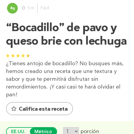
6
5 m
Fácil
g
“Bocadillo” de pavo y
queso brie con lechuga
1
2
3
4
5
¿Tienes antojo de bocadillo? No busques más,
hemos creado una receta que une textura y
sabor y que te permitirá disfrutar sin
remordimientos. ¡Y casi casi te hará olvidar el
pan!
Califica esta receta
porción
EE.UU.
Métrico