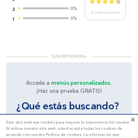
1
2
3
4
5
0%
2
4
valoraciones
0%
1
SUSCRIPCIÓN DD+
Accede a
menús personalizados
.
¡Haz una prueba GRATIS!
¿Qué estás buscando?
×
Este sitio web usa cookies para mejorar la experiencia del usuario.
Adelgazar
Sentirme bien
Al utilizar nuestro sitio web, usted acepta todas las cookies de
acuerdo con nuestra Política de cookies. La información que