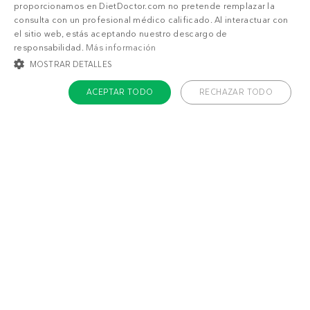
proporcionamos en DietDoctor.com no pretende remplazar la
consulta con un profesional médico calificado. Al interactuar con
el sitio web, estás aceptando nuestro descargo de
responsabilidad.
Más información
MOSTRAR DETALLES
ACEPTAR TODO
RECHAZAR TODO
COOKIES ESTRICTAMENTE NECESARIAS
COOKIES DE PREFERENCIAS
COOKIES DE FUNCIONALIDAD
COOKIES NO CLASIFICADAS
Cookies estrictamente necesarias
Cookies de preferencias
Cookies de funcionalidad
Cookies no clasificadas
También puede gustarte
Las cookies estrictamente necesarias permiten la funcionalidad principal del