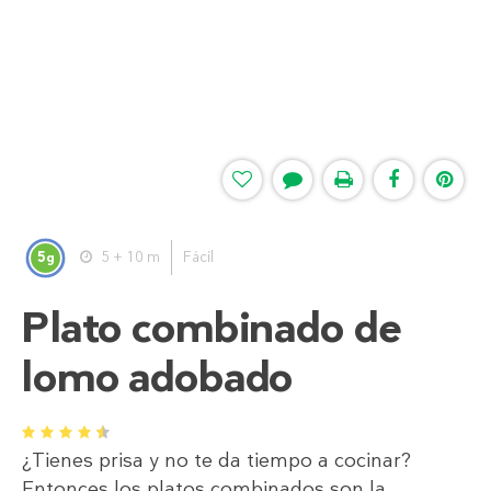
5
5 + 10 m
Fácil
g
Plato combinado de
lomo adobado
1
2
3
4
5
¿Tienes prisa y no te da tiempo a cocinar?
Entonces los platos combinados son la