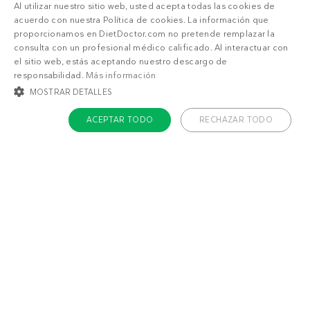
Al utilizar nuestro sitio web, usted acepta todas las cookies de
acuerdo con nuestra Política de cookies. La información que
proporcionamos en DietDoctor.com no pretende remplazar la
consulta con un profesional médico calificado. Al interactuar con
el sitio web, estás aceptando nuestro descargo de
responsabilidad.
Más información
MOSTRAR DETALLES
También puede gustarte
ACEPTAR TODO
RECHAZAR TODO
Huevos al horno
Guiso keto de
keto
carne molida
COOKIES ESTRICTAMENTE NECESARIAS
COOKIES DE PREFERENCIAS
COOKIES DE FUNCIONALIDAD
COOKIES NO CLASIFICADAS
Cookies estrictamente necesarias
Cookies de preferencias
Cookies de funcionalidad
Cookies no clasificadas
7
2
g
g