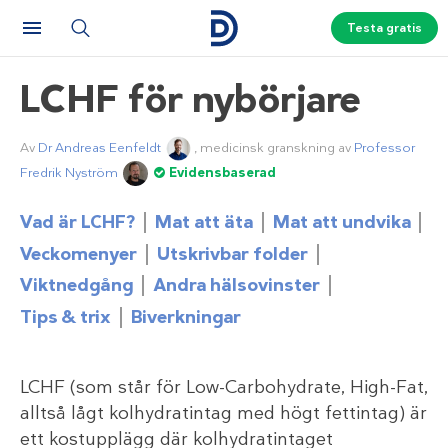
Testa gratis
LCHF för nybörjare
Av
Dr Andreas Eenfeldt
, medicinsk granskning av
Professor
Fredrik Nyström
Evidensbaserad
Vad är LCHF?
Mat att äta
Mat att undvika
Veckomenyer
Utskrivbar folder
Viktnedgång
Andra hälsovinster
Tips & trix
Biverkningar
LCHF (som står för Low-Carbohydrate, High-Fat,
alltså lågt kolhydratintag med högt fettintag) är
ett kostupplägg där kolhydratintaget