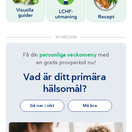
BLI MEDLEM
Få din
personliga veckomeny
med
en gratis provperiod nu!
Vad är ditt primära
hälsomål?
Gå ner i vikt
Må bra