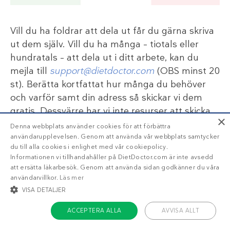
Vill du ha foldrar att dela ut får du gärna skriva
ut dem själv. Vill du ha många – tiotals eller
hundratals – att dela ut i ditt arbete, kan du
mejla till
support@dietdoctor.com
(OBS minst 20
st). Berätta kortfattat hur många du behöver
och varför samt din adress så skickar vi dem
gratis. Dessvärre har vi inte resurser att skicka
×
foldrar utanför Sverige. Vi kan heller inte skicka
Denna webbplats använder cookies för att förbättra
enstaka foldrar till privatpersoner. Foldern finns
användarupplevelsen. Genom att använda vår webbplats samtycker
du till alla cookies i enlighet med vår cookiepolicy.
även
på engelska
.
Informationen vi tillhandahåller på DietDoctor.com är inte avsedd
att ersätta läkarbesök. Genom att använda sidan godkänner du våra
Vill du ha liknande foldrar på norska? Mejla då
användarvillkor.
Läs mer
VISA DETALJER
till det norska bokförlaget:
post@lillemaane.no
ACCEPTERA ALLA
AVVISA ALLT
Kostråd om LCHF på