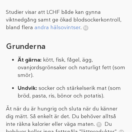
Studier visar att LCHF både kan gynna
viktnedgång samt ge ökad blodsockerkontroll,
bland flera
andra hälsovintser
.
Grunderna
Ät gärna:
kött, fisk, fågel, ägg,
ovanjordsgrönsaker och naturligt fett (som
smör).
Undvik:
socker och stärkelserik mat (som
bröd, pasta, ris, bönor och potatis).
Ät när du är hungrig och sluta när du känner
dig mätt. Så enkelt är det. Du behöver alltså
inte räkna kalorier eller väga maten.
Du
behöver heller inga fettsnåla ”lättprodukter”.