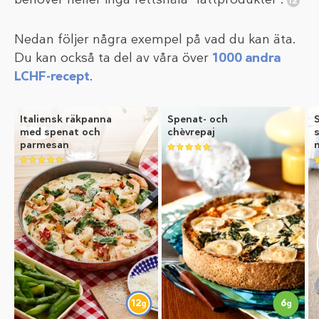
Nedan följer några exempel på vad du kan äta.
Du kan också ta del av våra över
1000 andra
LCHF-recept
.
Italiensk räkpanna
Spenat- och
med spenat och
chèvrepaj
parmesan
6
12
g
g