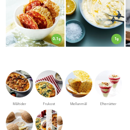
0,1
1
g
g
Måltider
Frukost
Mellanmål
Efterrätter