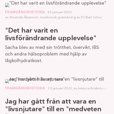
FRAMGÅNGSHISTORIA
26 januari 2023,
av
Amanda Åkesson
, medicinsk granskning av
Dr Bret Scher
"Det har varit en
livsförändrande upplevelse"
Sacha blev av med sin trötthet, övervikt, IBS
och andra hälsoproblem med hjälp av
lågkolhydratkost.
FRAMGÅNGSHISTORIA
10 januari 2023,
av
Jessica Andersson
Jag har gått från att vara en
"livsnjutare" till en "medveten