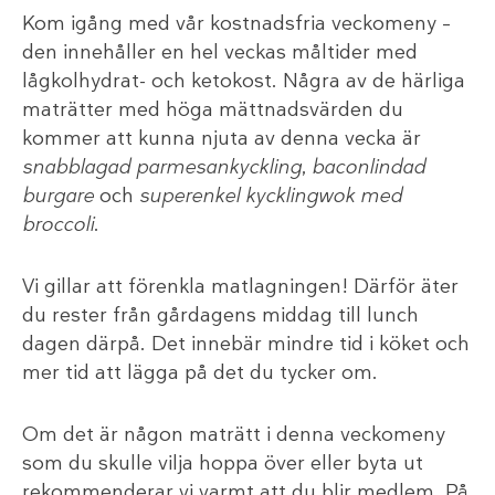
Kom igång med vår kostnadsfria veckomeny –
den innehåller en hel veckas måltider med
lågkolhydrat- och ketokost. Några av de härliga
maträtter med höga mättnadsvärden du
kommer att kunna njuta av denna vecka är
snabblagad parmesankyckling
,
baconlindad
burgare
och
superenkel kycklingwok med
broccoli
.
Vi gillar att förenkla matlagningen! Därför äter
du rester från gårdagens middag till lunch
dagen därpå. Det innebär mindre tid i köket och
mer tid att lägga på det du tycker om.
Om det är någon maträtt i denna veckomeny
som du skulle vilja hoppa över eller byta ut
rekommenderar vi varmt att du blir medlem. På