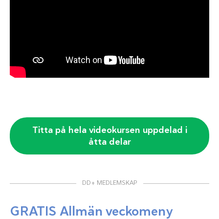
Titta på hela videokursen uppdelad i
åtta delar
DD+ MEDLEMSKAP
GRATIS Allmän veckomeny