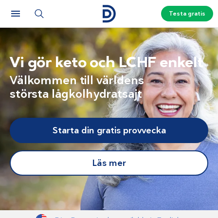
Testa gratis
Vi gör keto och LCHF enkelt
Välkommen till världens
största lågkolhydratsajt
Starta din gratis provvecka
Läs mer