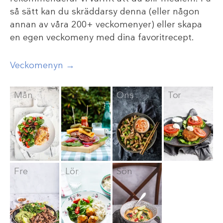
så sätt kan du skräddarsy denna (eller någon
annan av våra 200+ veckomenyer) eller skapa
en egen veckomeny med dina favoritrecept.
Veckomenyn →
Mån
Tis
Ons
Tor
Fre
Lör
Sön