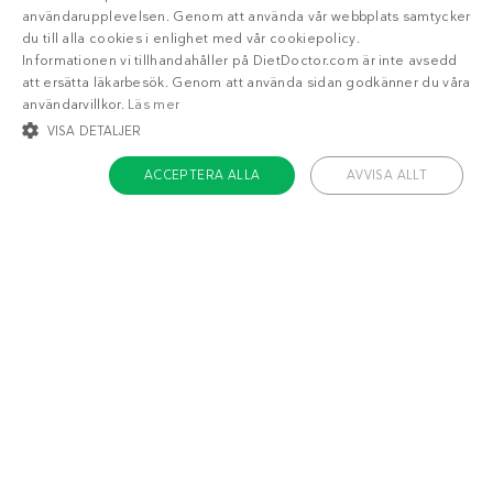
användarupplevelsen. Genom att använda vår webbplats samtycker
du till alla cookies i enlighet med vår cookiepolicy.
Informationen vi tillhandahåller på DietDoctor.com är inte avsedd
att ersätta läkarbesök. Genom att använda sidan godkänner du våra
användarvillkor.
Läs mer
VISA DETALJER
ACCEPTERA ALLA
AVVISA ALLT
STRIKT NÖDVÄNDIGT
INRIKTNING
FUNKTIONER
OKLASSIFICERADE
Om Diet Doctor
Strikt nödvändigt
Inriktning
Funktioner
Jobba hos oss
Oklassificerade
Support
Teamet
Strikt nödvändiga kakor tillåter kärnwebbplatsfunktioner som
användarinloggning och kontohantering. Webbplatsen kan inte användas
ordentligt utan strikt nödvändiga cookies.
Namn
/ Domän
Utgång