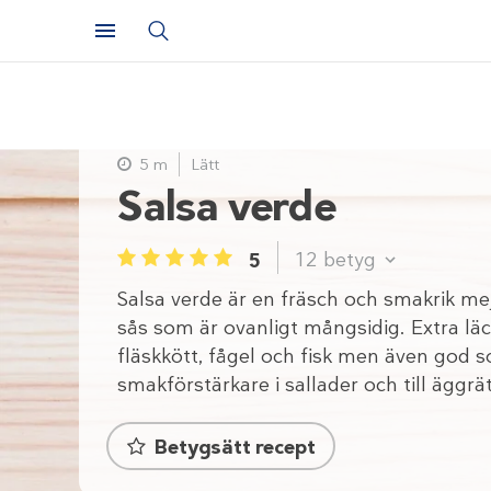
5 m
Lätt
Salsa verde
12
betyg
5
1
2
3
4
5
Salsa verde är en fräsch och smakrik mej
sås som är ovanligt mångsidig. Extra läck
fläskkött, fågel och fisk men även god 
smakförstärkare i sallader och till äggrät
Betygsätt recept