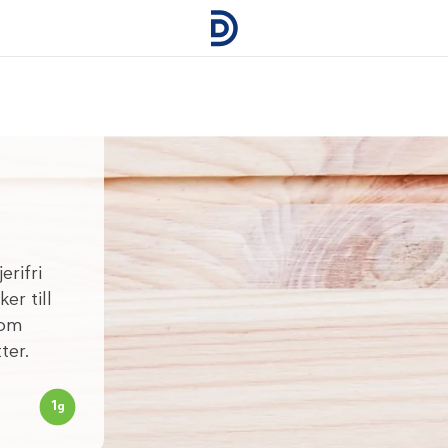
erifri
er till
som
ter.
1
g