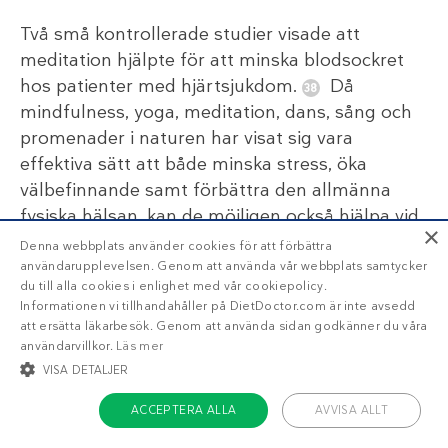
Två små kontrollerade studier visade att
meditation hjälpte för att minska blodsockret
hos patienter med hjärtsjukdom.
Då
mindfulness, yoga, meditation, dans, sång och
promenader i naturen har visat sig vara
effektiva sätt att både minska stress, öka
välbefinnande samt förbättra den allmänna
fysiska hälsan, kan de möjligen också hjälpa vid
×
insulinresistens.
Denna webbplats använder cookies för att förbättra
användarupplevelsen. Genom att använda vår webbplats samtycker
du till alla cookies i enlighet med vår cookiepolicy.
Ta reda på vad som får dig att slappna av allra
Informationen vi tillhandahåller på DietDoctor.com är inte avsedd
bäst. Kanske kan det även bidra till att förbättra
att ersätta läkarbesök. Genom att använda sidan godkänner du våra
användarvillkor.
Läs mer
din insulinkänslighet.
VISA DETALJER
ACCEPTERA ALLA
AVVISA ALLT