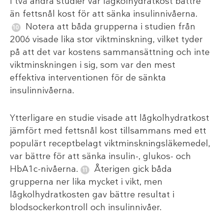
I två andra studier var lågkolhydratkost bättre
än fettsnål kost för att sänka insulinnivåerna.
Notera att båda grupperna i studien från
2006 visade lika stor viktminskning, vilket tyder
på att det var kostens sammansättning och inte
viktminskningen i sig, som var den mest
effektiva interventionen för de sänkta
insulinnivåerna.
Ytterligare en studie visade att lågkolhydratkost
jämfört med fettsnål kost tillsammans med ett
populärt receptbelagt viktminskningsläkemedel,
var bättre för att sänka insulin-, glukos- och
HbA1c-nivåerna.
Återigen gick båda
grupperna ner lika mycket i vikt, men
lågkolhydratkosten gav bättre resultat i
blodsockerkontroll och insulinnivåer.