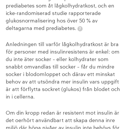
prediabetes som åt lågkolhydratkost, och en
icke-randomiserad studie rapporterade
glukosnormalisering hos över 50 % av
deltagarna med prediabetes.
Anledningen till varför lågkolhydratkost är bra
för personer med insulinresistens är enkel: om
du inte äter socker – eller kolhydrater som
snabbt omvandlas till socker – får du mindre
socker i blodomloppet och därav ett minskat
behov av att utsöndra mer insulin vars uppgift
är att förflytta sockret (glukos) från blodet och
in i cellerna.
Om din kropp redan är resistent mot insulin är
det oerhört användbart att skapa denna inre
miljö där höga nivåer av insulin inte behövs för