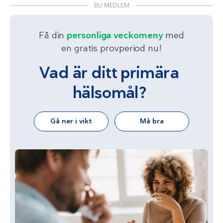
BLI MEDLEM
Få din
personliga veckomeny
med
en gratis provperiod nu!
Vad är ditt primära
hälsomål?
Gå ner i vikt
Må bra