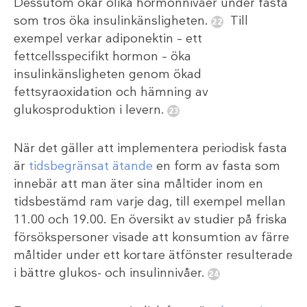
Dessutom ökar olika hormonnivåer under fasta
som tros öka insulinkänsligheten.
Till
exempel verkar adiponektin – ett
fettcellsspecifikt hormon – öka
insulinkänsligheten genom ökad
fettsyraoxidation och hämning av
glukosproduktion i levern.
När det gäller att implementera periodisk fasta
är
tidsbegränsat ätande
en form av fasta som
innebär att man äter sina måltider inom en
tidsbestämd ram varje dag, till exempel mellan
11.00 och 19.00. En översikt av studier på friska
försökspersoner visade att konsumtion av färre
måltider under ett kortare ätfönster resulterade
i bättre glukos- och insulinnivåer.